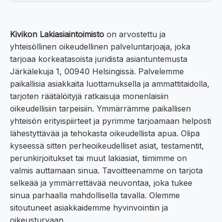
Kivikon Lakiasiaintoimisto
on arvostettu ja
yhteisöllinen oikeudellinen palveluntarjoaja, joka
tarjoaa korkeatasoista juridista asiantuntemusta
Järkälekuja 1, 00940 Helsingissä. Palvelemme
paikallisia asiakkaita luottamuksella ja ammattitaidolla,
tarjoten räätälöityjä ratkaisuja monenlaisiin
oikeudellisiin tarpeisiin. Ymmärrämme paikallisen
yhteisön erityispiirteet ja pyrimme tarjoamaan helposti
lähestyttävää ja tehokasta oikeudellista apua. Olipa
kyseessä sitten perheoikeudelliset asiat, testamentit,
perunkirjoitukset tai muut lakiasiat, tiimimme on
valmis auttamaan sinua. Tavoitteenamme on tarjota
selkeää ja ymmärrettävää neuvontaa, joka tukee
sinua parhaalla mahdollisella tavalla. Olemme
sitoutuneet asiakkaidemme hyvinvointiin ja
oikeusturvaan.