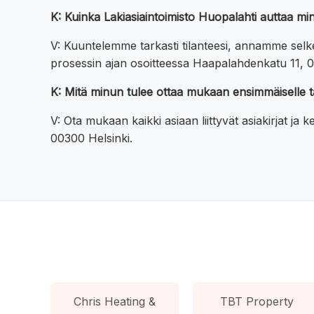
K: Kuinka Lakiasiaintoimisto Huopalahti auttaa m
V: Kuuntelemme tarkasti tilanteesi, annamme se
prosessin ajan osoitteessa Haapalahdenkatu 11, 0
K: Mitä minun tulee ottaa mukaan ensimmäiselle 
V: Ota mukaan kaikki asiaan liittyvät asiakirjat j
00300 Helsinki.
Chris Heating &
TBT Property