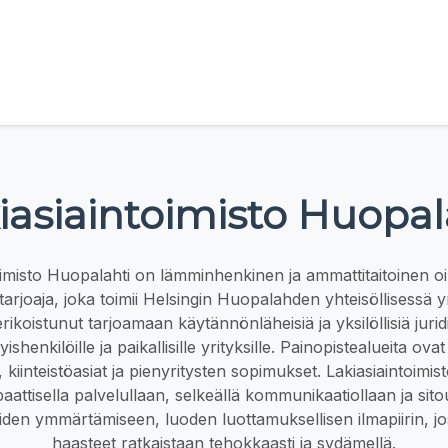
iasiaintoimisto Huopal
oimisto Huopalahti on lämminhenkinen ja ammattitaitoinen oi
tarjoaja, joka toimii Helsingin Huopalahden yhteisöllisessä 
rikoistunut tarjoamaan käytännönläheisiä ja yksilöllisiä juridi
ityishenkilöille ja paikallisille yrityksille. Painopistealueita 
kiinteistöasiat ja pienyritysten sopimukset. Lakiasiaintoimi
attisella palvelullaan, selkeällä kommunikaatiollaan ja sit
iden ymmärtämiseen, luoden luottamuksellisen ilmapiirin, jos
haasteet ratkaistaan tehokkaasti ja sydämellä.