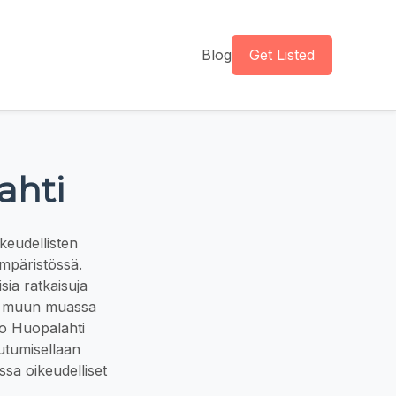
Blog
Get Listed
ahti
keudellisten
ympäristössä.
sia ratkaisuja
ovat muun muassa
sto Huopalahti
outumisellaan
sa oikeudelliset