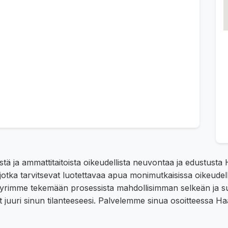
stä ja ammattitaitoista oikeudellista neuvontaa ja edustust
, jotka tarvitsevat luotettavaa apua monimutkaisissa oikeud
iksi pyrimme tekemään prosessista mahdollisimman selkeän ja
ut juuri sinun tilanteeseesi. Palvelemme sinua osoitteessa 