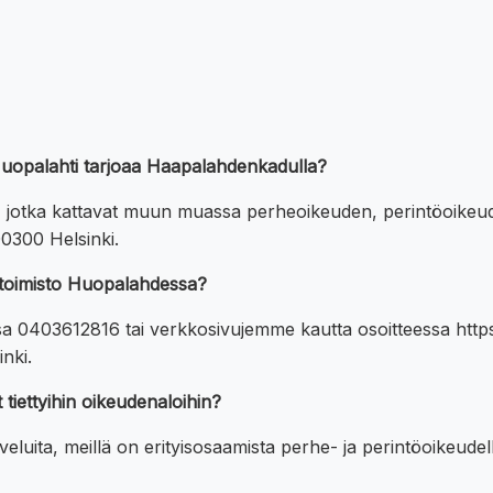
o Huopalahti tarjoaa Haapalahdenkadulla?
uita, jotka kattavat muun muassa perheoikeuden, perintöoi
0300 Helsinki.
ntoimisto Huopalahdessa?
a 0403612816 tai verkkosivujemme kautta osoitteessa https
nki.
 tiettyihin oikeudenaloihin?
veluita, meillä on erityisosaamista perhe- ja perintöoikeudel