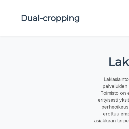
Dual-cropping
Lak
Lakiasiaint
palveluiden 
Toimisto on e
erityisesti yks
perheoikeus, 
erottuu empa
asiakkaan tarpe