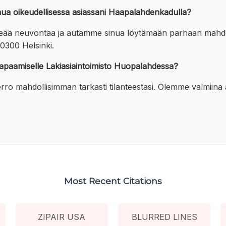
inua oikeudellisessa asiassani Haapalahdenkadulla?
lkeää neuvontaa ja autamme sinua löytämään parhaan mahdo
0300 Helsinki.
tapaamiselle Lakiasiaintoimisto Huopalahdessa?
a kerro mahdollisimman tarkasti tilanteestasi. Olemme valmi
Most Recent Citations
ZIPAIR USA
BLURRED LINES