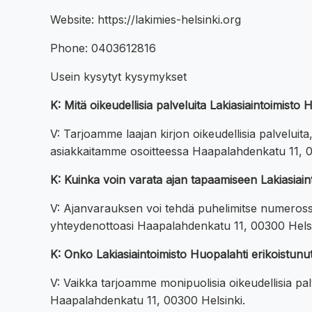
Website: https://lakimies-helsinki.org
Phone: 0403612816
Usein kysytyt kysymykset
K: Mitä oikeudellisia palveluita Lakiasiaintoimist
V: Tarjoamme laajan kirjon oikeudellisia palvel
asiakkaitamme osoitteessa Haapalahdenkatu 11, 0
K: Kuinka voin varata ajan tapaamiseen Lakiasiai
V: Ajanvarauksen voi tehdä puhelimitse numeross
yhteydenottoasi Haapalahdenkatu 11, 00300 Helsi
K: Onko Lakiasiaintoimisto Huopalahti erikoistunut
V: Vaikka tarjoamme monipuolisia oikeudellisia pal
Haapalahdenkatu 11, 00300 Helsinki.